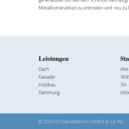
generalüberholt werden. K3 entschied aufg
Metallkonstruktion zu entrosten und neu zu 
Leistungen
St
Dach
Alte
Fassade
304
Holzbau
Tel.
Dämmung
inf
© 2025 K3 Dämmservice GmbH & Co. KG