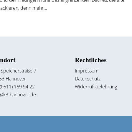
rund der niedrigen Höhe des angrenzenden Daches, die alte
lackieren, denn mehr...
andort
Rechtliches
 Speicherstraße 7
Impressum
53 Hannover
Datenschutz
 (0511) 169 94 22
Widerrufsbelehrung
o@k3-hannover.de