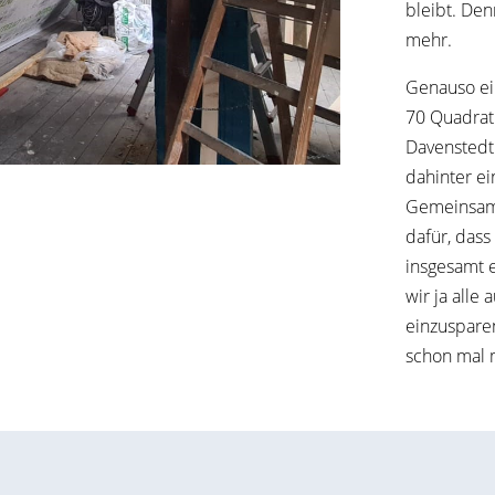
bleibt. De
mehr.
Genauso ei
70 Quadrat
Davenstedt
dahinter ei
Gemeinsam
dafür, dass
insgesamt e
wir ja alle 
einzuspare
schon mal m