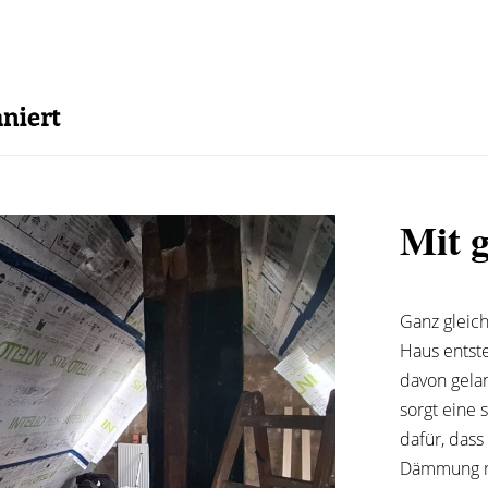
Mit g
Ganz gleic
Haus entste
davon gelan
sorgt eine
dafür, dass
Dämmung re